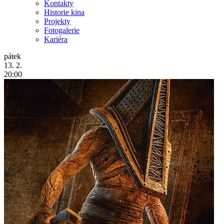
Kontakty
Historie kina
Projekty
Fotogalerie
Kariéra
pátek
13. 2.
20:00