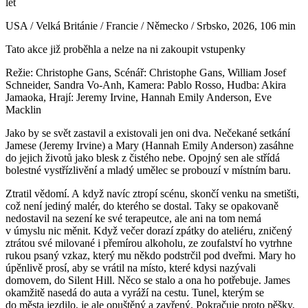
let
USA / Velká Británie / Francie / Německo / Srbsko, 2026, 106 min
Tato akce již proběhla a nelze na ni zakoupit vstupenky
Režie: Christophe Gans, Scénář: Christophe Gans, William Josef
Schneider, Sandra Vo-Anh, Kamera: Pablo Rosso, Hudba: Akira
Jamaoka, Hrají: Jeremy Irvine, Hannah Emily Anderson, Eve
Macklin
Jako by se svět zastavil a existovali jen oni dva. Nečekané setkání
Jamese (Jeremy Irvine) a Mary (Hannah Emily Anderson) zasáhne
do jejich životů jako blesk z čistého nebe. Opojný sen ale střídá
bolestné vystřízlivění a mladý umělec se probouzí v místním baru.
Ztratil vědomí. A když navíc ztropí scénu, skončí venku na smetišti,
což není jediný malér, do kterého se dostal. Taky se opakovaně
nedostavil na sezení ke své terapeutce, ale ani na tom nemá
v úmyslu nic měnit. Když večer dorazí zpátky do ateliéru, zničený
ztrátou své milované i přemírou alkoholu, ze zoufalství ho vytrhne
rukou psaný vzkaz, který mu někdo podstrčil pod dveřmi. Mary ho
úpěnlivě prosí, aby se vrátil na místo, které kdysi nazývali
domovem, do Silent Hill. Něco se stalo a ona ho potřebuje. James
okamžitě nasedá do auta a vyráží na cestu. Tunel, kterým se
do města jezdilo, je ale opuštěný a zavřený. Pokračuje proto pěšky,