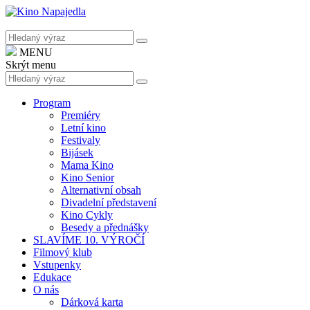
MENU
Skrýt menu
Program
Premiéry
Letní kino
Festivaly
Bijásek
Mama Kino
Kino Senior
Alternativní obsah
Divadelní představení
Kino Cykly
Besedy a přednášky
SLAVÍME 10. VÝROČÍ
Filmový klub
Vstupenky
Edukace
O nás
Dárková karta