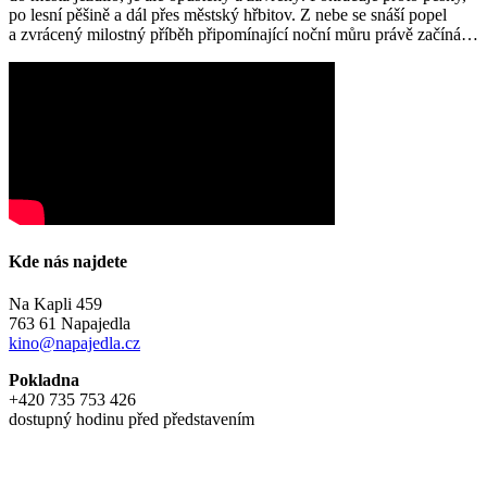
po lesní pěšině a dál přes městský hřbitov. Z nebe se snáší popel
a zvrácený milostný příběh připomínající noční můru právě začíná…
Kde nás najdete
Na Kapli 459
763 61 Napajedla
kino@napajedla.cz
Pokladna
+420 735 753 426
dostupný hodinu před představením