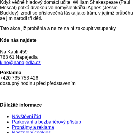
Když věčně hladový domácí učitel William Shakespeare (Paul
Mescal) potká divokou volnomyšlenkářku Agnes (Jessie
Buckley), zrodí se příslovečná láska jako trám, v jejímž průběhu
se jim narodí tři děti.
Tato akce již proběhla a nelze na ni zakoupit vstupenky
Kde nás najdete
Na Kapli 459
763 61 Napajedla
kino@napajedla.cz
Pokladna
+420 735 753 426
dostupný hodinu před představením
Důležité informace
Návštěvní řád
Parkování a bezbariérový přístup
Pronájmy a reklama
Nastavení cookies