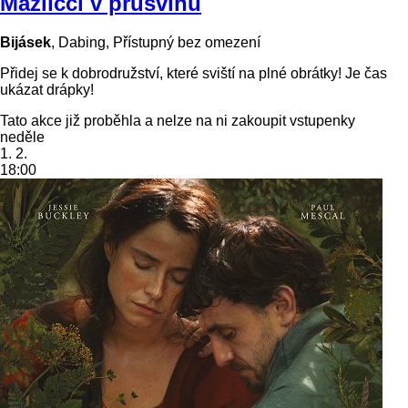
Mazlíčci v průšvihu
Bijásek
,
Dabing
,
Přístupný bez omezení
Přidej se k dobrodružství, které sviští na plné obrátky! Je čas
ukázat drápky!
Tato akce již proběhla a nelze na ni zakoupit vstupenky
neděle
1. 2.
18:00