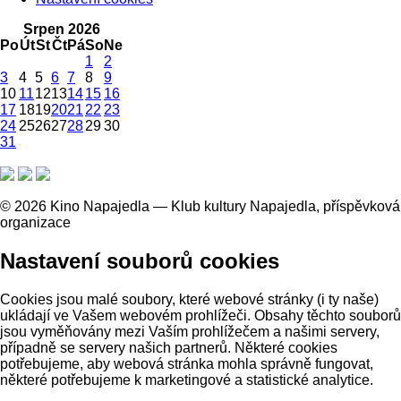
Srpen 2026
Po
Út
St
Čt
Pá
So
Ne
1
2
3
4
5
6
7
8
9
10
11
12
13
14
15
16
17
18
19
20
21
22
23
24
25
26
27
28
29
30
31
© 2026 Kino Napajedla — Klub kultury Napajedla, příspěvková
organizace
Nastavení souborů cookies
Cookies jsou malé soubory, které webové stránky (i ty naše)
ukládají ve Vašem webovém prohlížeči. Obsahy těchto souborů
jsou vyměňovány mezi Vaším prohlížečem a našimi servery,
případně se servery našich partnerů. Některé cookies
potřebujeme, aby webová stránka mohla správně fungovat,
některé potřebujeme k marketingové a statistické analytice.