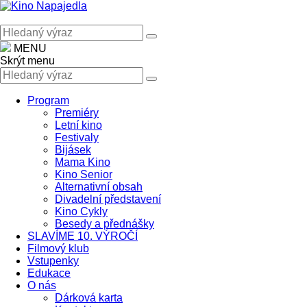
MENU
Skrýt menu
Program
Premiéry
Letní kino
Festivaly
Bijásek
Mama Kino
Kino Senior
Alternativní obsah
Divadelní představení
Kino Cykly
Besedy a přednášky
SLAVÍME 10. VÝROČÍ
Filmový klub
Vstupenky
Edukace
O nás
Dárková karta