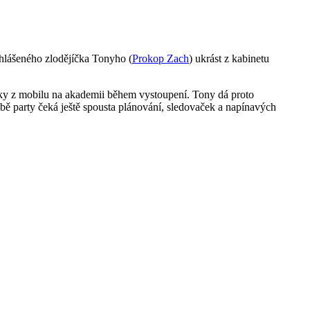
yhlášeného zlodějíčka Tonyho (
Prokop Zach
) ukrást z kabinetu
fotky z mobilu na akademii během vystoupení. Tony dá proto
 obě party čeká ještě spousta plánování, sledovaček a napínavých