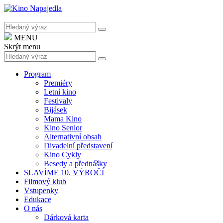
MENU
Skrýt menu
Program
Premiéry
Letní kino
Festivaly
Bijásek
Mama Kino
Kino Senior
Alternativní obsah
Divadelní představení
Kino Cykly
Besedy a přednášky
SLAVÍME 10. VÝROČÍ
Filmový klub
Vstupenky
Edukace
O nás
Dárková karta