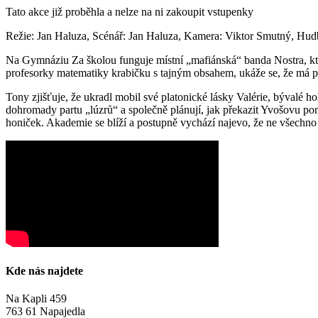
Tato akce již proběhla a nelze na ni zakoupit vstupenky
Režie: Jan Haluza, Scénář: Jan Haluza, Kamera: Viktor Smutný, Hu
Na Gymnáziu Za školou funguje místní „mafiánská“ banda Nostra, kter
profesorky matematiky krabičku s tajným obsahem, ukáže se, že má pl
Tony zjišťuje, že ukradl mobil své platonické lásky Valérie, bývalé h
dohromady partu „lúzrů“ a společně plánují, jak překazit Yvošovu poms
honiček. Akademie se blíží a postupně vychází najevo, že ne všechno 
Kde nás najdete
Na Kapli 459
763 61 Napajedla