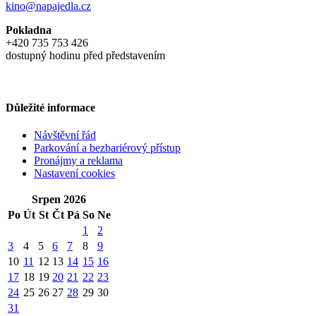
kino@napajedla.cz
Pokladna
+420 735 753 426
dostupný hodinu před představením
Důležité informace
Návštěvní řád
Parkování a bezbariérový přístup
Pronájmy a reklama
Nastavení cookies
Srpen 2026
Po
Út
St
Čt
Pá
So
Ne
1
2
3
4
5
6
7
8
9
10
11
12
13
14
15
16
17
18
19
20
21
22
23
24
25
26
27
28
29
30
31