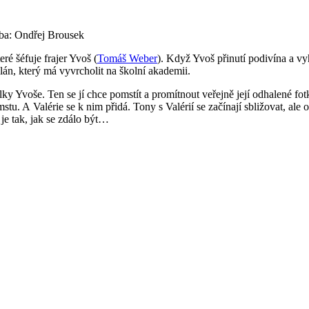
dba: Ondřej Brousek
é šéfuje frajer Yvoš (
Tomáš Weber
). Když Yvoš přinutí podivína a v
án, který má vyvrcholit na školní akademii.
olky Yvoše. Ten se jí chce pomstít a promítnout veřejně její odhalené 
tu. A Valérie se k nim přidá. Tony s Valérií se začínají sbližovat, ale
je tak, jak se zdálo být…