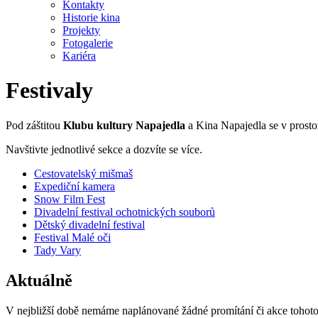
Kontakty
Historie kina
Projekty
Fotogalerie
Kariéra
Festivaly
Pod záštitou
Klubu kultury Napajedla
a Kina Napajedla se v prostor
Navštivte jednotlivé sekce a dozvíte se více.
Cestovatelský mišmaš
Expediční kamera
Snow Film Fest
Divadelní festival ochotnických souborů
Dětský divadelní festival
Festival Malé oči
Tady Vary
Aktuálně
V nejbližší době nemáme naplánované žádné promítání či akce tohoto