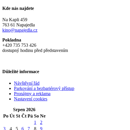
Kde nás najdete
Na Kapli 459
763 61 Napajedla
kino@napajedla.cz
Pokladna
+420 735 753 426
dostupný hodinu před představením
Důležité informace
Návštěvní řád
Parkování a bezbariérový přístup
Pronájmy a reklama
Nastavení cookies
Srpen 2026
Po
Út
St
Čt
Pá
So
Ne
1
2
3
4
5
6
7
8
9