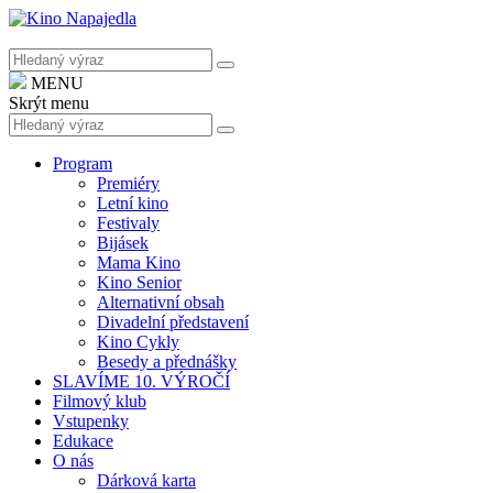
MENU
Skrýt menu
Program
Premiéry
Letní kino
Festivaly
Bijásek
Mama Kino
Kino Senior
Alternativní obsah
Divadelní představení
Kino Cykly
Besedy a přednášky
SLAVÍME 10. VÝROČÍ
Filmový klub
Vstupenky
Edukace
O nás
Dárková karta