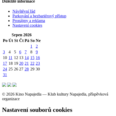
Důležité informace
Návštěvní řád
Parkování a bezbariérový přístup
Pronájmy a reklama
Nastavení cookies
Srpen 2026
Po
Út
St
Čt
Pá
So
Ne
1
2
3
4
5
6
7
8
9
10
11
12
13
14
15
16
17
18
19
20
21
22
23
24
25
26
27
28
29
30
31
© 2026 Kino Napajedla — Klub kultury Napajedla, příspěvková
organizace
Nastavení souborů cookies