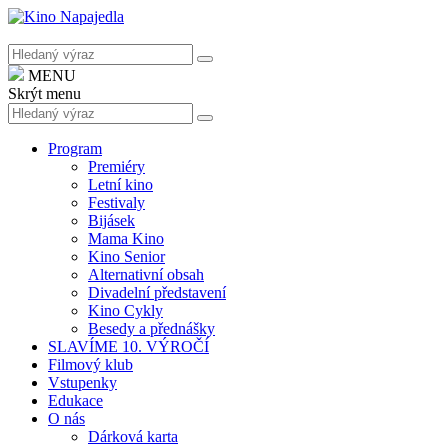
MENU
Skrýt menu
Program
Premiéry
Letní kino
Festivaly
Bijásek
Mama Kino
Kino Senior
Alternativní obsah
Divadelní představení
Kino Cykly
Besedy a přednášky
SLAVÍME 10. VÝROČÍ
Filmový klub
Vstupenky
Edukace
O nás
Dárková karta