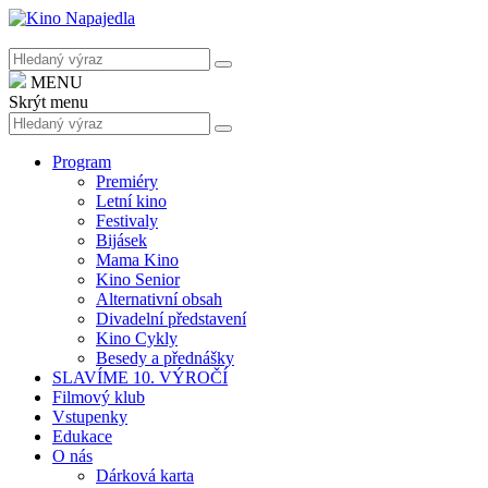
MENU
Skrýt menu
Program
Premiéry
Letní kino
Festivaly
Bijásek
Mama Kino
Kino Senior
Alternativní obsah
Divadelní představení
Kino Cykly
Besedy a přednášky
SLAVÍME 10. VÝROČÍ
Filmový klub
Vstupenky
Edukace
O nás
Dárková karta