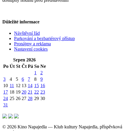
dostupný hodinu před představením
Důležité informace
Návštěvní řád
Parkování a bezbariérový přístup
Pronájmy a reklama
Nastavení cookies
Srpen 2026
Po
Út
St
Čt
Pá
So
Ne
1
2
3
4
5
6
7
8
9
10
11
12
13
14
15
16
17
18
19
20
21
22
23
24
25
26
27
28
29
30
31
© 2026 Kino Napajedla — Klub kultury Napajedla, příspěvková