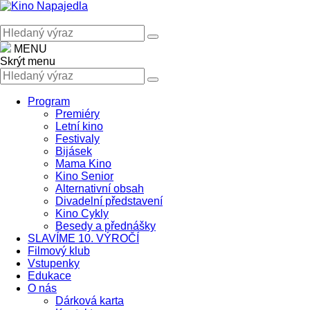
MENU
Skrýt menu
Program
Premiéry
Letní kino
Festivaly
Bijásek
Mama Kino
Kino Senior
Alternativní obsah
Divadelní představení
Kino Cykly
Besedy a přednášky
SLAVÍME 10. VÝROČÍ
Filmový klub
Vstupenky
Edukace
O nás
Dárková karta