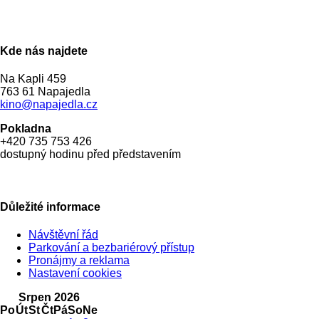
Kde nás najdete
Na Kapli 459
763 61 Napajedla
kino@napajedla.cz
Pokladna
+420 735 753 426
dostupný hodinu před představením
Důležité informace
Návštěvní řád
Parkování a bezbariérový přístup
Pronájmy a reklama
Nastavení cookies
Srpen 2026
Po
Út
St
Čt
Pá
So
Ne