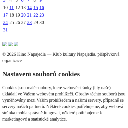
3
4
5
6
7
8
9
10
11
12
13
14
15
16
17
18
19
20
21
22
23
24
25
26
27
28
29
30
31
© 2026 Kino Napajedla — Klub kultury Napajedla, příspěvková
organizace
Nastavení souborů cookies
Cookies jsou malé soubory, které webové stránky (i ty naše)
ukládají ve Vašem webovém prohlížeči. Obsahy těchto souborů jsou
vyměňovány mezi Vaším prohlížečem a našimi servery, případně se
servery našich partnerů. Některé cookies potřebujeme, aby webová
stránka mohla správně fungovat, některé potřebujeme k
marketingové a statistické analytice.