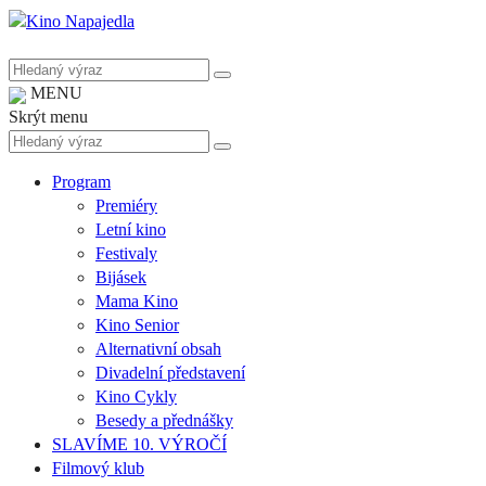
MENU
Skrýt menu
Program
Premiéry
Letní kino
Festivaly
Bijásek
Mama Kino
Kino Senior
Alternativní obsah
Divadelní představení
Kino Cykly
Besedy a přednášky
SLAVÍME 10. VÝROČÍ
Filmový klub