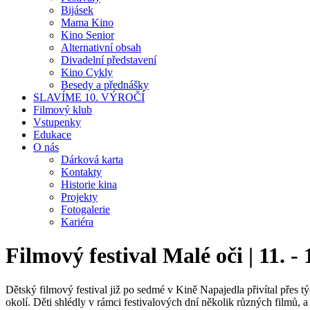
Bijásek
Mama Kino
Kino Senior
Alternativní obsah
Divadelní představení
Kino Cykly
Besedy a přednášky
SLAVÍME 10. VÝROČÍ
Filmový klub
Vstupenky
Edukace
O nás
Dárková karta
Kontakty
Historie kina
Projekty
Fotogalerie
Kariéra
Filmový festival Malé oči | 11. - 
Dětský filmový festival již po sedmé v Kině Napajedla přivítal přes t
okolí. Děti shlédly v rámci festivalových dní několik různých filmů, a