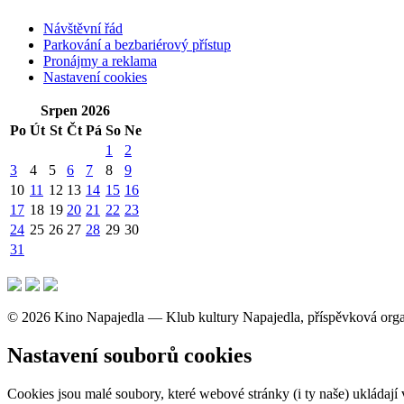
Návštěvní řád
Parkování a bezbariérový přístup
Pronájmy a reklama
Nastavení cookies
Srpen 2026
Po
Út
St
Čt
Pá
So
Ne
1
2
3
4
5
6
7
8
9
10
11
12
13
14
15
16
17
18
19
20
21
22
23
24
25
26
27
28
29
30
31
© 2026 Kino Napajedla — Klub kultury Napajedla, příspěvková org
Nastavení souborů cookies
Cookies jsou malé soubory, které webové stránky (i ty naše) ukláda