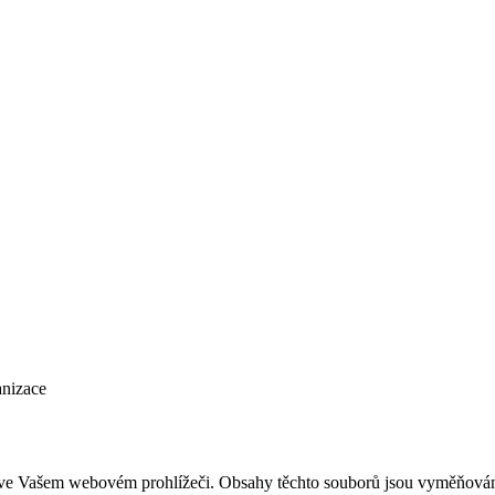
anizace
jí ve Vašem webovém prohlížeči. Obsahy těchto souborů jsou vyměňován