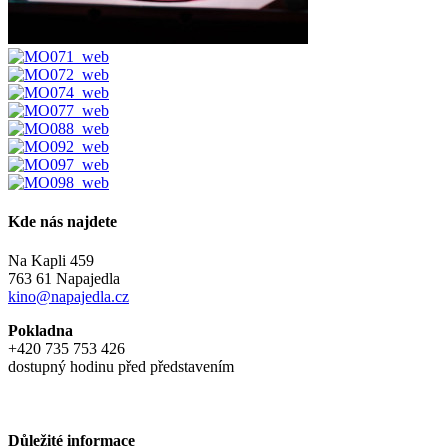
Kde nás najdete
Na Kapli 459
763 61 Napajedla
kino@napajedla.cz
Pokladna
+420 735 753 426
dostupný hodinu před představením
Důležité informace