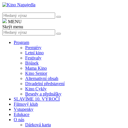
MENU
Skrýt menu
Program
Premiéry
Letní kino
Festivaly
Bijásek
Mama Kino
Kino Senior
Alternativní obsah
Divadelní představení
Kino Cykly
Besedy a přednášky
SLAVÍME 10. VÝROČÍ
Filmový klub
Vstupenky
Edukace
O nás
Dárková karta