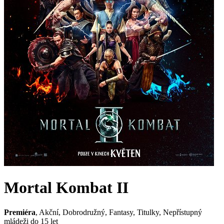
Mortal Kombat II
Premiéra
, Akční, Dobrodružný, Fantasy,
Titulky
,
Nepřístupný
mládeži do 15 let