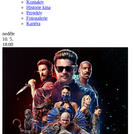
Kontakty
Historie kina
Projekty
Fotogalerie
Kariéra
neděle
10. 5.
18:00