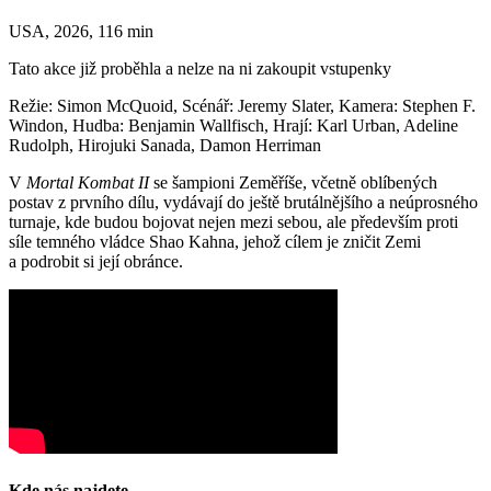
USA, 2026, 116 min
Tato akce již proběhla a nelze na ni zakoupit vstupenky
Režie: Simon McQuoid, Scénář: Jeremy Slater, Kamera: Stephen F.
Windon, Hudba: Benjamin Wallfisch, Hrají: Karl Urban, Adeline
Rudolph, Hirojuki Sanada, Damon Herriman
V
Mortal Kombat II
se šampioni Zeměříše, včetně oblíbených
postav z prvního dílu, vydávají do ještě brutálnějšího a neúprosného
turnaje, kde budou bojovat nejen mezi sebou, ale především proti
síle temného vládce Shao Kahna, jehož cílem je zničit Zemi
a podrobit si její obránce.
Kde nás najdete