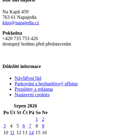
Na Kapli 459
763 61 Napajedla
kino@napajedla.cz
Pokladna
+420 735 753 426
dostupný hodinu před představením
Důležité informace
Návštěvní řád
Parkování a bezbariérový přístup
Pronájmy a reklama
Nastavení cookies
Srpen 2026
Po
Út
St
Čt
Pá
So
Ne
1
2
3
4
5
6
7
8
9
10
11
12
13
14
15
16