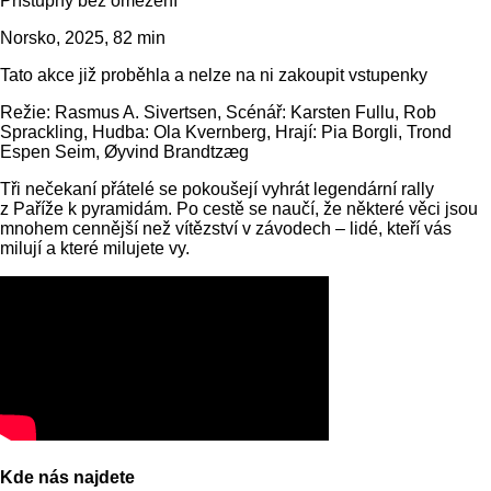
Přístupný bez omezení
Norsko, 2025, 82 min
Tato akce již proběhla a nelze na ni zakoupit vstupenky
Režie: Rasmus A. Sivertsen, Scénář: Karsten Fullu, Rob
Sprackling, Hudba: Ola Kvernberg, Hrají: Pia Borgli, Trond
Espen Seim, Øyvind Brandtzæg
Tři nečekaní přátelé se pokoušejí vyhrát legendární rally
z Paříže k pyramidám. Po cestě se naučí, že některé věci jsou
mnohem cennější než vítězství v závodech – lidé, kteří vás
milují a které milujete vy.
Kde nás najdete