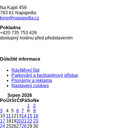
Na Kapli 459
763 61 Napajedla
kino@napajedla.cz
Pokladna
+420 735 753 426
dostupný hodinu před představením
Důležité informace
Návštěvní řád
Parkování a bezbariérový přístup
Pronájmy a reklama
Nastavení cookies
Srpen 2026
Po
Út
St
Čt
Pá
So
Ne
1
2
3
4
5
6
7
8
9
10
11
12
13
14
15
16
17
18
19
20
21
22
23
24
25
26
27
28
29
30