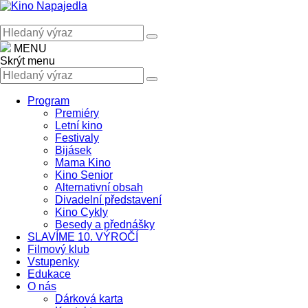
MENU
Skrýt menu
Program
Premiéry
Letní kino
Festivaly
Bijásek
Mama Kino
Kino Senior
Alternativní obsah
Divadelní představení
Kino Cykly
Besedy a přednášky
SLAVÍME 10. VÝROČÍ
Filmový klub
Vstupenky
Edukace
O nás
Dárková karta