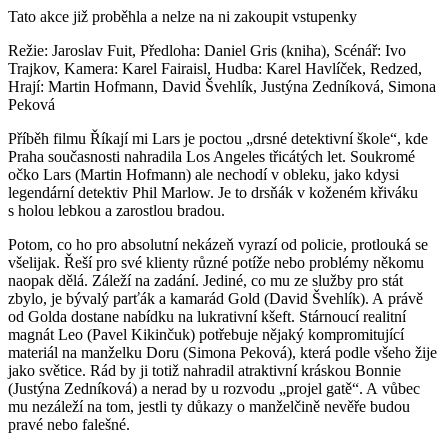
Tato akce již proběhla a nelze na ni zakoupit vstupenky
Režie: Jaroslav Fuit, Předloha: Daniel Gris (kniha), Scénář: Ivo
Trajkov, Kamera: Karel Fairaisl, Hudba: Karel Havlíček, Redzed,
Hrají: Martin Hofmann, David Švehlík, Justýna Zedníková, Simona
Peková
Příběh filmu Říkají mi Lars je poctou „drsné detektivní škole“, kde
Praha současnosti nahradila Los Angeles třicátých let. Soukromé
očko Lars (Martin Hofmann) ale nechodí v obleku, jako kdysi
legendární detektiv Phil Marlow. Je to drsňák v koženém křiváku
s holou lebkou a zarostlou bradou.
Potom, co ho pro absolutní nekázeň vyrazí od policie, protlouká se
všelijak. Řeší pro své klienty různé potíže nebo problémy někomu
naopak dělá. Záleží na zadání. Jediné, co mu ze služby pro stát
zbylo, je bývalý parťák a kamarád Gold (David Švehlík). A právě
od Golda dostane nabídku na lukrativní kšeft. Stárnoucí realitní
magnát Leo (Pavel Kikinčuk) potřebuje nějaký kompromitující
materiál na manželku Doru (Simona Peková), která podle všeho žije
jako světice. Rád by ji totiž nahradil atraktivní kráskou Bonnie
(Justýna Zedníková) a nerad by u rozvodu „projel gatě“. A vůbec
mu nezáleží na tom, jestli ty důkazy o manželčině nevěře budou
pravé nebo falešné.