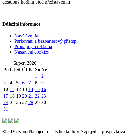
dostupný hodinu před představením
Důležité informace
Návštěvní řád
Parkování a bezbariérový přístup
Pronájmy a reklama
Nastavení cookies
Srpen 2026
Po
Út
St
Čt
Pá
So
Ne
1
2
3
4
5
6
7
8
9
10
11
12
13
14
15
16
17
18
19
20
21
22
23
24
25
26
27
28
29
30
31
© 2026 Kino Napajedla — Klub kultury Napajedla, příspěvková