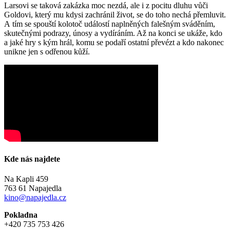
Larsovi se taková zakázka moc nezdá, ale i z pocitu dluhu vůči
Goldovi, který mu kdysi zachránil život, se do toho nechá přemluvit.
A tím se spouští kolotoč událostí naplněných falešným sváděním,
skutečnými podrazy, únosy a vydíráním. Až na konci se ukáže, kdo
a jaké hry s kým hrál, komu se podaří ostatní převézt a kdo nakonec
unikne jen s odřenou kůží.
Kde nás najdete
Na Kapli 459
763 61 Napajedla
kino@napajedla.cz
Pokladna
+420 735 753 426