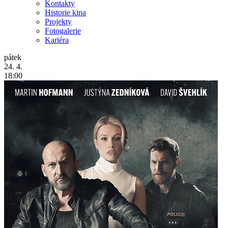
Kontakty
Historie kina
Projekty
Fotogalerie
Kariéra
pátek
24. 4.
18:00