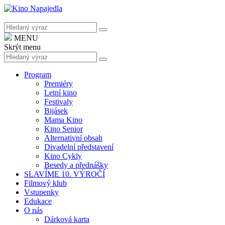
MENU
Skrýt menu
Program
Premiéry
Letní kino
Festivaly
Bijásek
Mama Kino
Kino Senior
Alternativní obsah
Divadelní představení
Kino Cykly
Besedy a přednášky
SLAVÍME 10. VÝROČÍ
Filmový klub
Vstupenky
Edukace
O nás
Dárková karta