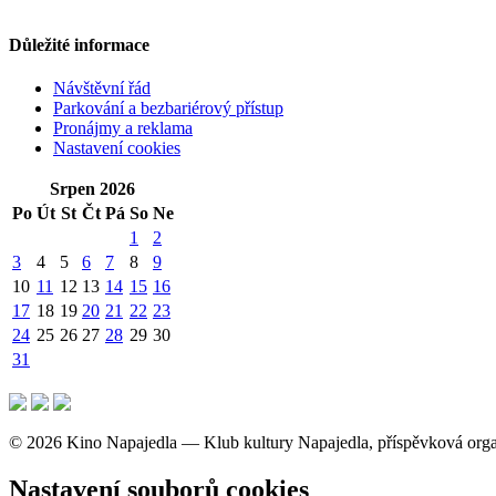
Důležité informace
Návštěvní řád
Parkování a bezbariérový přístup
Pronájmy a reklama
Nastavení cookies
Srpen 2026
Po
Út
St
Čt
Pá
So
Ne
1
2
3
4
5
6
7
8
9
10
11
12
13
14
15
16
17
18
19
20
21
22
23
24
25
26
27
28
29
30
31
© 2026 Kino Napajedla — Klub kultury Napajedla, příspěvková org
Nastavení souborů cookies