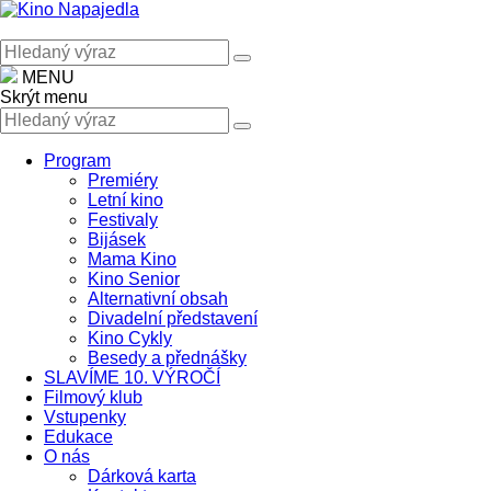
MENU
Skrýt menu
Program
Premiéry
Letní kino
Festivaly
Bijásek
Mama Kino
Kino Senior
Alternativní obsah
Divadelní představení
Kino Cykly
Besedy a přednášky
SLAVÍME 10. VÝROČÍ
Filmový klub
Vstupenky
Edukace
O nás
Dárková karta