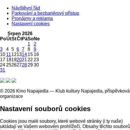
Návštěvní řád
Parkování a bezbariérový přístup
Pronájmy a reklama
Nastavení cookies
Srpen 2026
Po
Út
St
Čt
Pá
So
Ne
1
2
3
4
5
6
7
8
9
10
11
12
13
14
15
16
17
18
19
20
21
22
23
24
25
26
27
28
29
30
31
© 2026 Kino Napajedla — Klub kultury Napajedla, příspěvková
organizace
Nastavení souborů cookies
Cookies jsou malé soubory, které webové stránky (i ty naše)
ukládají ve Vašem webovém prohlížeči. Obsahy těchto souborů