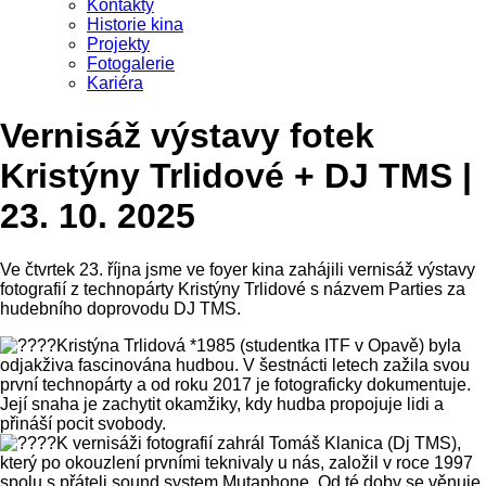
Kontakty
Historie kina
Projekty
Fotogalerie
Kariéra
Vernisáž výstavy fotek
Kristýny Trlidové + DJ TMS |
23. 10. 2025
Ve čtvrtek 23. října jsme ve foyer kina zahájili vernisáž výstavy
fotografií z technopárty Kristýny Trlidové s názvem Parties za
hudebního doprovodu DJ TMS.
Kristýna Trlidová *1985 (studentka ITF v Opavě) byla
odjakživa fascinována hudbou. V šestnácti letech zažila svou
první technopárty a od roku 2017 je fotograficky dokumentuje.
Její snaha je zachytit okamžiky, kdy hudba propojuje lidi a
přináší pocit svobody.
K vernisáži fotografií zahrál Tomáš Klanica (Dj TMS),
který po okouzlení prvními teknivaly u nás, založil v roce 1997
spolu s přáteli sound system Mutaphone. Od té doby se věnuje