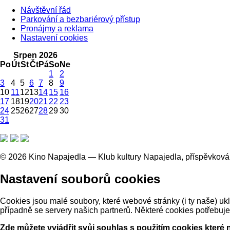
Návštěvní řád
Parkování a bezbariérový přístup
Pronájmy a reklama
Nastavení cookies
Srpen 2026
Po
Út
St
Čt
Pá
So
Ne
1
2
3
4
5
6
7
8
9
10
11
12
13
14
15
16
17
18
19
20
21
22
23
24
25
26
27
28
29
30
31
© 2026 Kino Napajedla — Klub kultury Napajedla, příspěvková
Nastavení souborů cookies
Cookies jsou malé soubory, které webové stránky (i ty naše) 
případně se servery našich partnerů. Některé cookies potřebuj
Zde můžete vyjádřit svůj souhlas s použitím cookies které