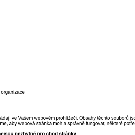
 organizace
ukládají ve Vašem webovém prohlížeči. Obsahy těchto souborů j
eme, aby webová stránka mohla správně fungovat, některé potřeb
 nejsou nezbytné pro chod stránky