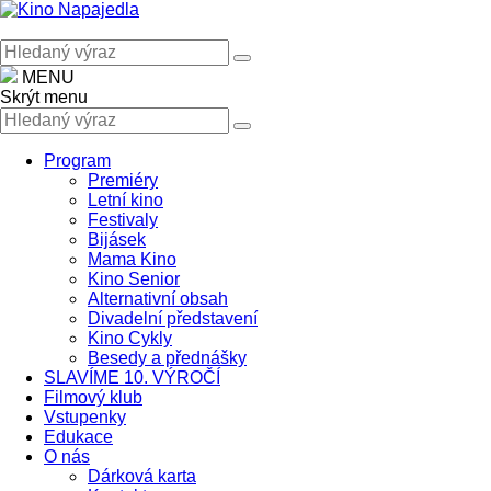
MENU
Skrýt menu
Program
Premiéry
Letní kino
Festivaly
Bijásek
Mama Kino
Kino Senior
Alternativní obsah
Divadelní představení
Kino Cykly
Besedy a přednášky
SLAVÍME 10. VÝROČÍ
Filmový klub
Vstupenky
Edukace
O nás
Dárková karta