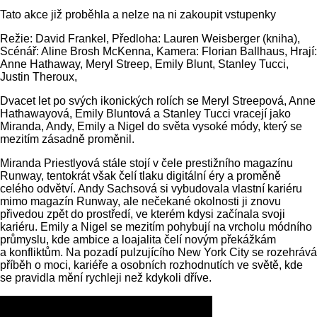
Tato akce již proběhla a nelze na ni zakoupit vstupenky
Režie: David Frankel, Předloha: Lauren Weisberger (kniha),
Scénář: Aline Brosh McKenna, Kamera: Florian Ballhaus, Hrají:
Anne Hathaway, Meryl Streep, Emily Blunt, Stanley Tucci,
Justin Theroux,
Dvacet let po svých ikonických rolích se Meryl Streepová, Anne
Hathawayová, Emily Bluntová a Stanley Tucci vracejí jako
Miranda, Andy, Emily a Nigel do světa vysoké módy, který se
mezitím zásadně proměnil.
Miranda Priestlyová stále stojí v čele prestižního magazínu
Runway, tentokrát však čelí tlaku digitální éry a proměně
celého odvětví. Andy Sachsová si vybudovala vlastní kariéru
mimo magazín Runway, ale nečekané okolnosti ji znovu
přivedou zpět do prostředí, ve kterém kdysi začínala svoji
kariéru. Emily a Nigel se mezitím pohybují na vrcholu módního
průmyslu, kde ambice a loajalita čelí novým překážkám
a konfliktům. Na pozadí pulzujícího New York City se rozehrává
příběh o moci, kariéře a osobních rozhodnutích ve světě, kde
se pravidla mění rychleji než kdykoli dříve.