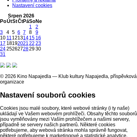
Nastavení cookies
Srpen 2026
Po
Út
St
Čt
Pá
So
Ne
1
2
3
4
5
6
7
8
9
10
11
12
13
14
15
16
17
18
19
20
21
22
23
24
25
26
27
28
29
30
31
© 2026 Kino Napajedla — Klub kultury Napajedla, příspěvková
organizace
Nastavení souborů cookies
Cookies jsou malé soubory, které webové stránky (i ty naše)
ukládají ve Vašem webovém prohlížeči. Obsahy těchto souborů
jsou vyměňovány mezi Vaším prohlížečem a našimi servery,
případně se servery našich partnerů. Některé cookies
potřebujeme, aby webová stránka mohla správně fungovat,
některé potřebujeme k marketingové a statistické analytice.