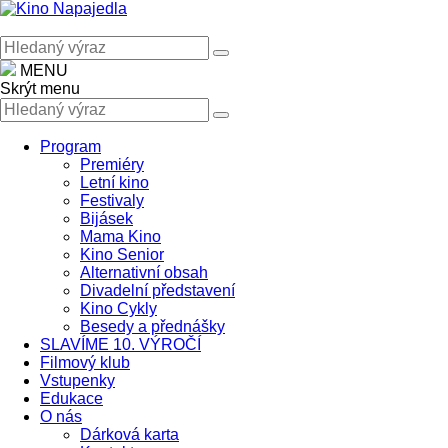
MENU
Skrýt menu
Program
Premiéry
Letní kino
Festivaly
Bijásek
Mama Kino
Kino Senior
Alternativní obsah
Divadelní představení
Kino Cykly
Besedy a přednášky
SLAVÍME 10. VÝROČÍ
Filmový klub
Vstupenky
Edukace
O nás
Dárková karta