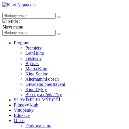
MENU
Skrýt menu
Program
Premiéry
Letní kino
Festivaly
Bijásek
Mama Kino
Kino Senior
Alternativní obsah
Divadelní představení
Kino Cykly
Besedy a přednášky
SLAVÍME 10. VÝROČÍ
Filmový klub
Vstupenky
Edukace
O nás
Dárková karta