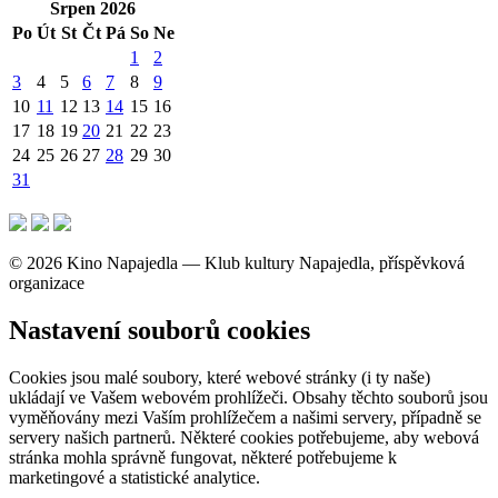
Srpen 2026
Po
Út
St
Čt
Pá
So
Ne
1
2
3
4
5
6
7
8
9
10
11
12
13
14
15
16
17
18
19
20
21
22
23
24
25
26
27
28
29
30
31
© 2026 Kino Napajedla — Klub kultury Napajedla, příspěvková
organizace
Nastavení souborů cookies
Cookies jsou malé soubory, které webové stránky (i ty naše)
ukládají ve Vašem webovém prohlížeči. Obsahy těchto souborů jsou
vyměňovány mezi Vaším prohlížečem a našimi servery, případně se
servery našich partnerů. Některé cookies potřebujeme, aby webová
stránka mohla správně fungovat, některé potřebujeme k
marketingové a statistické analytice.