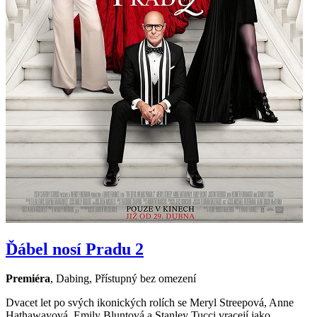
Ďábel nosí Pradu 2
Premiéra
,
Dabing
,
Přístupný bez omezení
Dvacet let po svých ikonických rolích se Meryl Streepová, Anne
Hathawayová, Emily Bluntová a Stanley Tucci vracejí jako