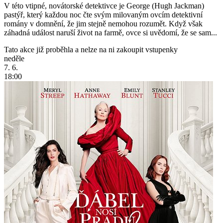
V této vtipné, novátorské detektivce je George (Hugh Jackman)
pastýř, který každou noc čte svým milovaným ovcím detektivní
romány v domnění, že jim stejně nemohou rozumět. Když však
záhadná událost naruší život na farmě, ovce si uvědomí, že se sam...
Tato akce již proběhla a nelze na ni zakoupit vstupenky
neděle
7. 6.
18:00