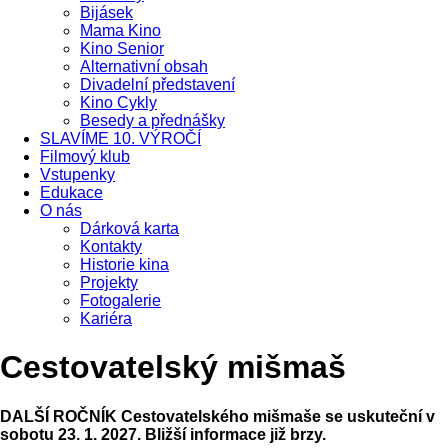
Bijásek
Mama Kino
Kino Senior
Alternativní obsah
Divadelní představení
Kino Cykly
Besedy a přednášky
SLAVÍME 10. VÝROČÍ
Filmový klub
Vstupenky
Edukace
O nás
Dárková karta
Kontakty
Historie kina
Projekty
Fotogalerie
Kariéra
Cestovatelský mišmaš
DALŠÍ ROČNÍK Cestovatelského mišmaše se uskuteční v
sobotu 23. 1. 2027. Bližší informace již brzy.