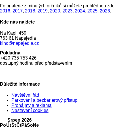
Fotogalerie z minulých orčníků si můžete prohlédnou zde:
2016
,
2017
,
2018
,
2019
,
2020
,
2023
,
2024
,
2025
,
2026
.
Kde nás najdete
Na Kapli 459
763 61 Napajedla
kino@napajedla.cz
Pokladna
+420 735 753 426
dostupný hodinu před představením
Důležité informace
Návštěvní řád
Parkování a bezbariérový přístup
Pronájmy a reklama
Nastavení cookies
Srpen 2026
Po
Út
St
Čt
Pá
So
Ne