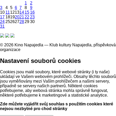
1
2
3
4
5
6
7
8
9
10
11
12
13
14
15
16
17
18
19
20
21
22
23
24
25
26
27
28
29
30
31
© 2026 Kino Napajedla — Klub kultury Napajedla, příspěvková
organizace
Nastavení souborů cookies
Cookies jsou malé soubory, které webové stránky (i ty naše)
ukládají ve Vašem webovém prohlížeči. Obsahy těchto souborů
jsou vyměňovány mezi Vaším prohlížečem a našimi servery,
případně se servery našich partnerů. Některé cookies
potřebujeme, aby webová stránka mohla správně fungovat,
některé potřebujeme k marketingové a statistické analytice.
Zde můžete vyjádřit svůj souhlas s použitím cookies které
nejsou nezbytné pro chod stránky