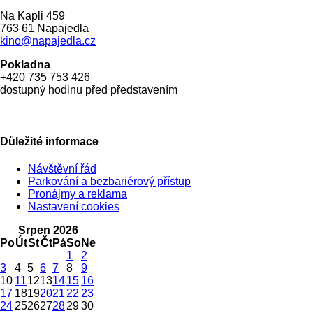
Na Kapli 459
763 61 Napajedla
kino@napajedla.cz
Pokladna
+420 735 753 426
dostupný hodinu před představením
Důležité informace
Návštěvní řád
Parkování a bezbariérový přístup
Pronájmy a reklama
Nastavení cookies
Srpen 2026
Po
Út
St
Čt
Pá
So
Ne
1
2
3
4
5
6
7
8
9
10
11
12
13
14
15
16
17
18
19
20
21
22
23
24
25
26
27
28
29
30