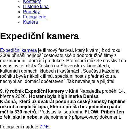
Kontakty
Historie kina
Projekty
Fotogalerie
Kariéra
Expediční kamera
Expediční kamera
je filmový festival, který k vám již od roku
2009 přináší nejlepší cestovatelské a dobrodružné filmy z
mezinárodní i domácí produkce. Promítání můžete navštívit na
dvoustovce míst v Česku i na Slovensku v kinosálech,
kulturních domech, klubech i kavárnách. Součástí každého
ročníku bývá několik filmů, speciální host s přednáškou a
nechybí ani domácí občerstvení. Tak neváhejte a přijďte!
9. tý ročník Expediční kamery
v Kině Napajedla proběhl 14.
března 2026.
Hostem byla highlinerka Denisa
Krásná, která už
dvakrát posunula český ženský highline
rekord
a
nejdelší lajna, kterou přešla bez jediného pádu,
měřila 330 metrů
.
Představila jsou knihu
FLOW: Příběh žen
z řek, skal a nebe,
a stejnojmenný připravovaný dokument.
Fotogalerii najdete
ZDE.