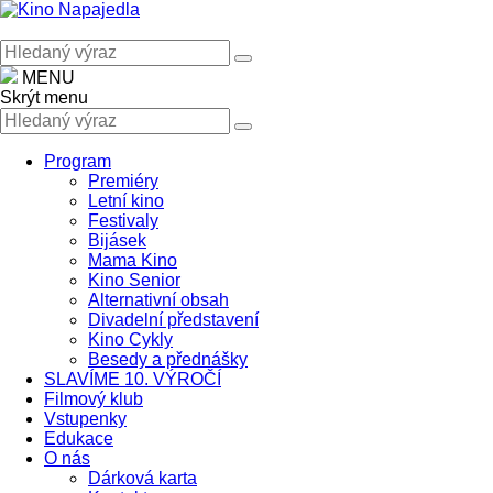
MENU
Skrýt menu
Program
Premiéry
Letní kino
Festivaly
Bijásek
Mama Kino
Kino Senior
Alternativní obsah
Divadelní představení
Kino Cykly
Besedy a přednášky
SLAVÍME 10. VÝROČÍ
Filmový klub
Vstupenky
Edukace
O nás
Dárková karta