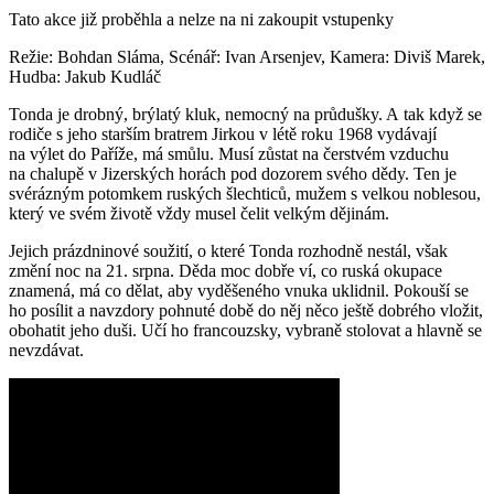
Tato akce již proběhla a nelze na ni zakoupit vstupenky
Režie: Bohdan Sláma, Scénář: Ivan Arsenjev, Kamera: Diviš Marek,
Hudba: Jakub Kudláč
Tonda je drobný, brýlatý kluk, nemocný na průdušky. A tak když se
rodiče s jeho starším bratrem Jirkou v létě roku 1968 vydávají
na výlet do Paříže, má smůlu. Musí zůstat na čerstvém vzduchu
na chalupě v Jizerských horách pod dozorem svého dědy. Ten je
svérázným potomkem ruských šlechticů, mužem s velkou noblesou,
který ve svém životě vždy musel čelit velkým dějinám.
Jejich prázdninové soužití, o které Tonda rozhodně nestál, však
změní noc na 21. srpna. Děda moc dobře ví, co ruská okupace
znamená, má co dělat, aby vyděšeného vnuka uklidnil. Pokouší se
ho posílit a navzdory pohnuté době do něj něco ještě dobrého vložit,
obohatit jeho duši. Učí ho francouzsky, vybraně stolovat a hlavně se
nevzdávat.