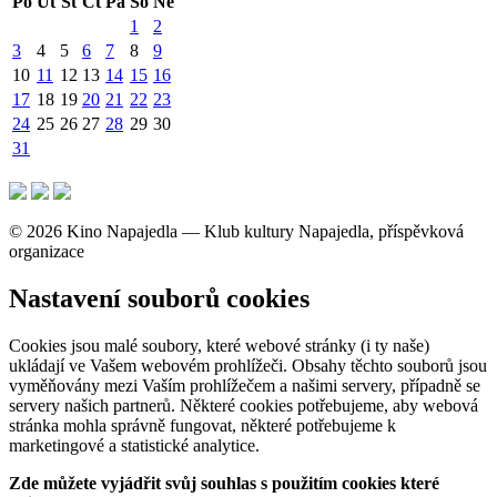
Po
Út
St
Čt
Pá
So
Ne
1
2
3
4
5
6
7
8
9
10
11
12
13
14
15
16
17
18
19
20
21
22
23
24
25
26
27
28
29
30
31
© 2026 Kino Napajedla — Klub kultury Napajedla, příspěvková
organizace
Nastavení souborů cookies
Cookies jsou malé soubory, které webové stránky (i ty naše)
ukládají ve Vašem webovém prohlížeči. Obsahy těchto souborů jsou
vyměňovány mezi Vaším prohlížečem a našimi servery, případně se
servery našich partnerů. Některé cookies potřebujeme, aby webová
stránka mohla správně fungovat, některé potřebujeme k
marketingové a statistické analytice.
Zde můžete vyjádřit svůj souhlas s použitím cookies které