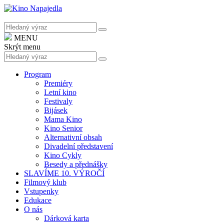
MENU
Skrýt menu
Program
Premiéry
Letní kino
Festivaly
Bijásek
Mama Kino
Kino Senior
Alternativní obsah
Divadelní představení
Kino Cykly
Besedy a přednášky
SLAVÍME 10. VÝROČÍ
Filmový klub
Vstupenky
Edukace
O nás
Dárková karta