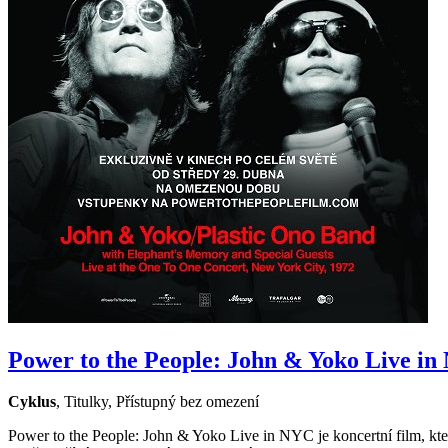
Power to the People: John & Yoko Liv
Cyklus
,
Titulky
,
Přístupný bez omezení
Power to the People: John & Yoko Live in NYC je koncertní film, k