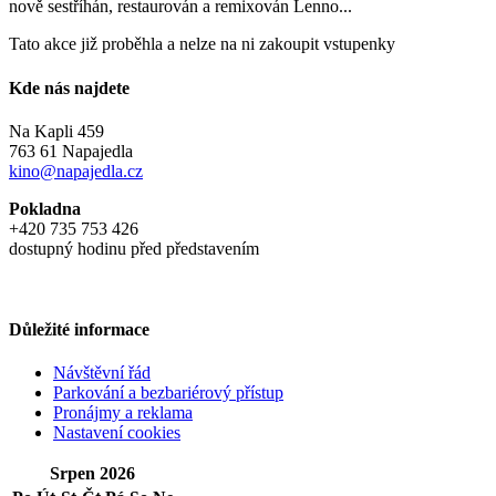
nově sestříhán, restaurován a remixován Lenno...
Tato akce již proběhla a nelze na ni zakoupit vstupenky
Kde nás najdete
Na Kapli 459
763 61 Napajedla
kino@napajedla.cz
Pokladna
+420 735 753 426
dostupný hodinu před představením
Důležité informace
Návštěvní řád
Parkování a bezbariérový přístup
Pronájmy a reklama
Nastavení cookies
Srpen 2026