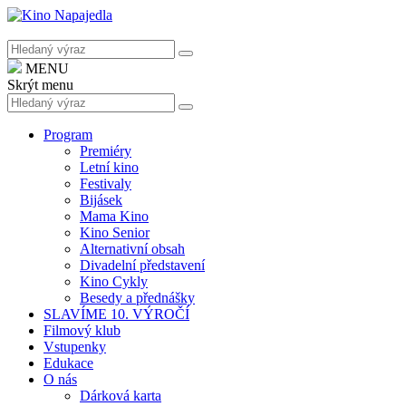
MENU
Skrýt menu
Program
Premiéry
Letní kino
Festivaly
Bijásek
Mama Kino
Kino Senior
Alternativní obsah
Divadelní představení
Kino Cykly
Besedy a přednášky
SLAVÍME 10. VÝROČÍ
Filmový klub
Vstupenky
Edukace
O nás
Dárková karta