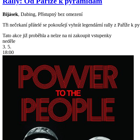
Rally: Od Paříže k pyramidám
Bijásek
,
Dabing
,
Přístupný bez omezení
Tři nečekaní přátelé se pokoušejí vyhrát legendární rally z Paříže k py
Tato akce již proběhla a nelze na ni zakoupit vstupenky
neděle
3. 5.
18:00