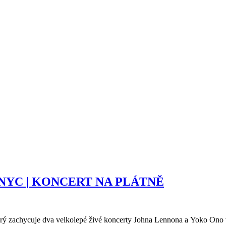
e in NYC | KONCERT NA PLÁTNĚ
terý zachycuje dva velkolepé živé koncerty Johna Lennona a Yoko On